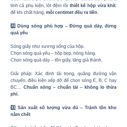
tính cả phụ kiện, lót đệm rồi
thiết kế hộp vừa khít
,
để khi chất hàng,
mỗi centimet đều ra tiền
.
2️
Dùng sóng phù hợp – Đừng quá dày, đừng
quá yếu
Sóng giấy như xương sống của hộp.
Chọn sóng quá yếu – hộp bẹp, hỏng hàng.
Chọn sóng quá dày – tốn giấy, tăng giá thành.
Giải pháp: Xác định tải trọng, quãng đường vận
chuyển, điều kiện xếp dỡ để chọn sóng E, B, C hay
BC…
Chuẩn sóng – chuẩn tải – không lo thừa
phí.
3️
Sản xuất số lượng vừa đủ – Tránh tồn kho
nằm chết