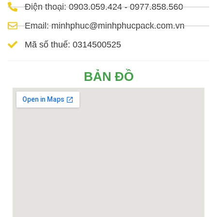
Điện thoại: 0903.059.424 - 0977.858.560
Email: minhphuc@minhphucpack.com.vn
Mã số thuế: 0314500525
BẢN ĐỒ