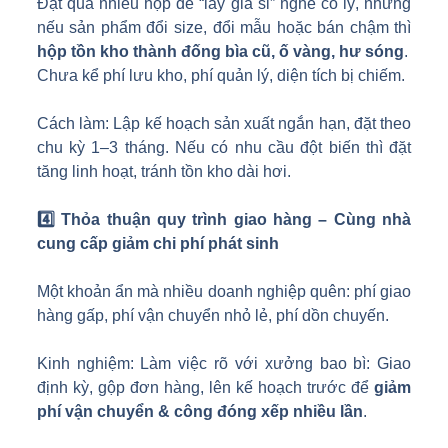
Đặt quá nhiều hộp để “lấy giá sỉ” nghe có lý, nhưng
nếu sản phẩm đổi size, đổi mẫu hoặc bán chậm thì
hộp tồn kho thành đống bìa cũ, ố vàng, hư sóng
.
Chưa kể phí lưu kho, phí quản lý, diện tích bị chiếm.
Cách làm: Lập kế hoạch sản xuất ngắn hạn, đặt theo
chu kỳ 1–3 tháng. Nếu có nhu cầu đột biến thì đặt
tăng linh hoạt, tránh tồn kho dài hơi.
4️
Thỏa thuận quy trình giao hàng – Cùng nhà
cung cấp giảm chi phí phát sinh
Một khoản ẩn mà nhiều doanh nghiệp quên: phí giao
hàng gấp, phí vận chuyển nhỏ lẻ, phí dồn chuyến.
Kinh nghiệm: Làm việc rõ với xưởng bao bì: Giao
định kỳ, gộp đơn hàng, lên kế hoạch trước để
giảm
phí vận chuyển & công đóng xếp nhiều lần
.