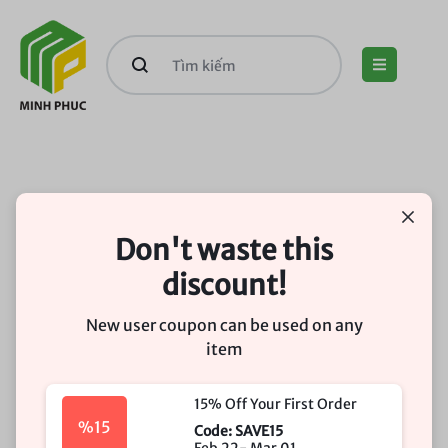
Don't waste this
discount!
New user coupon can be used on any
item
15% Off Your First Order
%15
Code: SAVE15
Feb 22- Mar 01