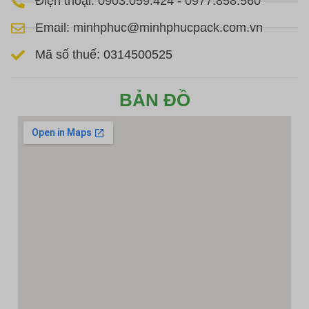
Điện thoại: 0903.059.424 - 0977.858.560
Email: minhphuc@minhphucpack.com.vn
Mã số thuế: 0314500525
BẢN ĐỒ