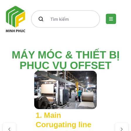
MÁY MÓC & THIẾT BỊ
PHỤC VỤ OFFSET
1. Main
Corugating line