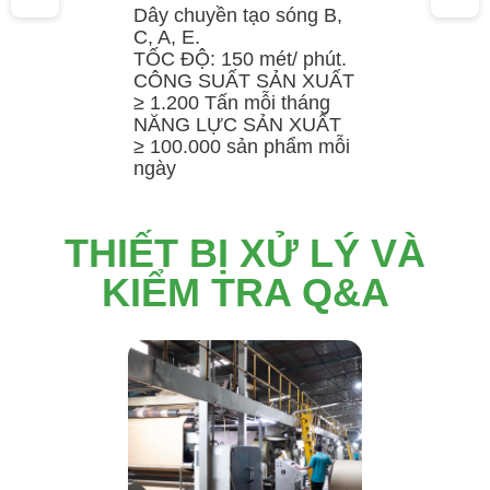
Dây chuyền tạo sóng B,
C, A, E.
TỐC ĐỘ: 150 mét/ phút.
CÔNG SUẤT SẢN XUẤT
≥ 1.200 Tấn mỗi tháng
NĂNG LỰC SẢN XUẤT
≥ 100.000 sản phẩm mỗi
ngày
THIẾT BỊ XỬ LÝ VÀ
KIỂM TRA Q&A