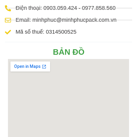
Điện thoại: 0903.059.424 - 0977.858.560
Email: minhphuc@minhphucpack.com.vn
Mã số thuế: 0314500525
BẢN ĐỒ