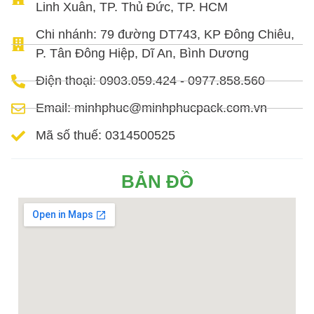
Linh Xuân, TP. Thủ Đức, TP. HCM
Chi nhánh: 79 đường DT743, KP Đông Chiêu,
P. Tân Đông Hiệp, Dĩ An, Bình Dương
Điện thoại: 0903.059.424 - 0977.858.560
Email: minhphuc@minhphucpack.com.vn
Mã số thuế: 0314500525
BẢN ĐỒ