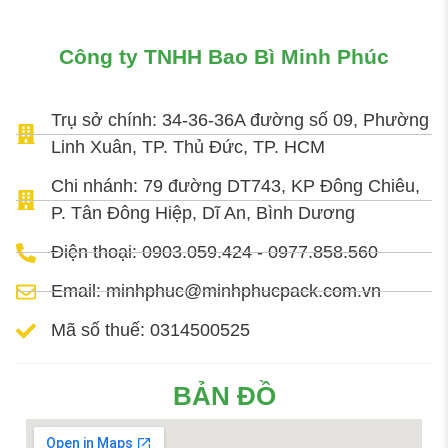
Công ty TNHH Bao Bì Minh Phúc
Trụ sở chính: 34-36-36A đường số 09, Phường
Linh Xuân, TP. Thủ Đức, TP. HCM
Chi nhánh: 79 đường DT743, KP Đông Chiêu,
P. Tân Đông Hiệp, Dĩ An, Bình Dương
Điện thoại: 0903.059.424 - 0977.858.560
Email: minhphuc@minhphucpack.com.vn
Mã số thuế: 0314500525
BẢN ĐỒ