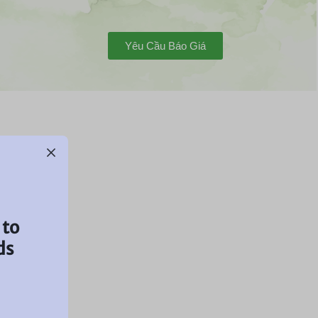
Yêu Cầu Báo Giá
 to
ds