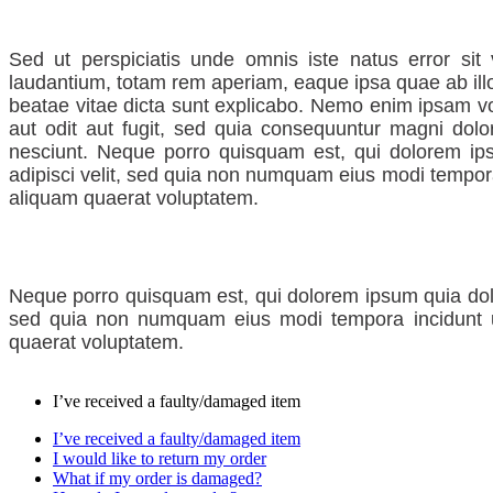
Sed ut perspiciatis unde omnis iste natus error si
laudantium, totam rem aperiam, eaque ipsa quae ab illo 
beatae vitae dicta sunt explicabo. Nemo enim ipsam vo
aut odit aut fugit, sed quia consequuntur magni dolo
nesciunt. Neque porro quisquam est, qui dolorem ips
adipisci velit, sed quia non numquam eius modi tempor
aliquam quaerat voluptatem.
Neque porro quisquam est, qui dolorem ipsum quia dolor 
sed quia non numquam eius modi tempora incidunt 
quaerat voluptatem.
I’ve received a faulty/damaged item
I’ve received a faulty/damaged item
I would like to return my order
What if my order is damaged?