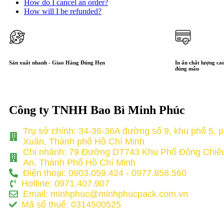
How do I cancel an order?
How will I be refunded?
Sản xuất nhanh - Giao Hàng Đúng Hẹn
In ấn chất lượng cao
đúng mẫu
Công ty TNHH Bao Bì Minh Phúc
Trụ sở chính: 34-36-36A đường số 9, khu phố 5, 
Xuân, Thành phố Hồ Chí Minh
Chi nhánh: 79 Đường DT743 Khu Phố Đông Chiê
An, Thành Phố Hồ Chí Minh
Điện thoại: 0903.059.424 - 0977.858.560
Hotline: 0971.407.907
Email: minhphuc@minhphucpack.com.vn
Mã số thuế: 0314500525