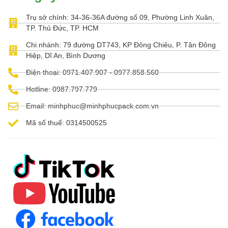
Trụ sở chính: 34-36-36A đường số 09, Phường Linh Xuân,
TP. Thủ Đức, TP. HCM
Chi nhánh: 79 đường DT743, KP Đông Chiêu, P. Tân Đông
Hiệp, Dĩ An, Bình Dương
Điện thoại: 0971.407.907 - 0977.858.560
Hotline: 0987.797.779
Email: minhphuc@minhphucpack.com.vn
Mã số thuế: 0314500525